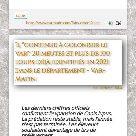
loup
https://www.varmatin.com/faits-divers/cest-desolant-et-tristement-spectaculaire-nouvelle-attaque-de-loup-dans-le-var-730602
Il "continue à coloniser le
Var": 20 meutes et plus de 100
loups déjà identifiés en 2021
dans le département - Var-
Matin
Fri 19 Nov - 10:02
Les derniers chiffres officiels
confirment l’expansion de Canis lupus.
La prédation reste stable, mais l’année
n’est pas terminée. Les éleveurs
souhaitent davantage de tirs de
prélèvement.