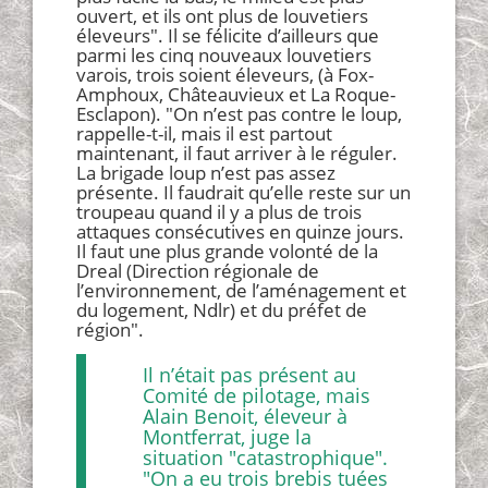
ouvert, et ils ont plus de louvetiers
éleveurs". Il se félicite d’ailleurs que
parmi les cinq nouveaux louvetiers
varois, trois soient éleveurs, (à Fox-
Amphoux, Châteauvieux et La Roque-
Esclapon). "On n’est pas contre le loup,
rappelle-t-il, mais il est partout
maintenant, il faut arriver à le réguler.
La brigade loup n’est pas assez
présente. Il faudrait qu’elle reste sur un
troupeau quand il y a plus de trois
attaques consécutives en quinze jours.
Il faut une plus grande volonté de la
Dreal (Direction régionale de
l’environnement, de l’aménagement et
du logement, Ndlr) et du préfet de
région".
Il n’était pas présent au
Comité de pilotage, mais
Alain Benoit, éleveur à
Montferrat, juge la
situation "catastrophique".
"On a eu trois brebis tuées