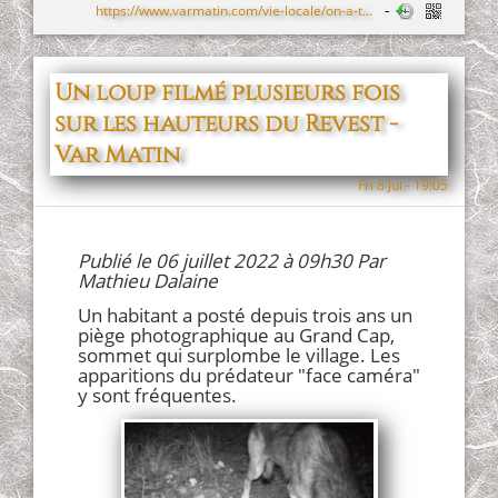
https://www.varmatin.com/vie-locale/on-a-tout-filme-un-loup-repere-tout-pres-du-centre-ville-de-toulon-un-habitant-temoigne-836933
Un loup filmé plusieurs fois
sur les hauteurs du Revest -
Var Matin
Fri 8 Jul - 19:05
Publié le 06 juillet 2022 à 09h30 Par
Mathieu Dalaine
Un habitant a posté depuis trois ans un
piège photographique au Grand Cap,
sommet qui surplombe le village. Les
apparitions du prédateur "face caméra"
y sont fréquentes.