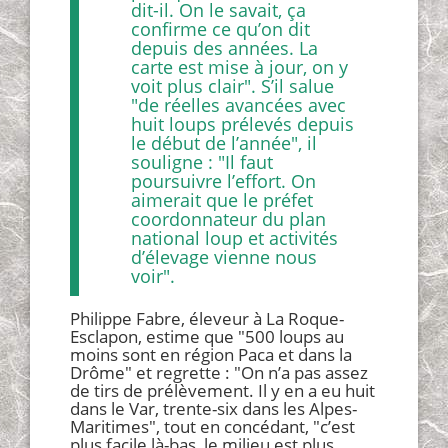
dit-il. On le savait, ça
confirme ce qu’on dit
depuis des années. La
carte est mise à jour, on y
voit plus clair". S’il salue
"de réelles avancées avec
huit loups prélevés depuis
le début de l’année", il
souligne : "Il faut
poursuivre l’effort. On
aimerait que le préfet
coordonnateur du plan
national loup et activités
d’élevage vienne nous
voir".
Philippe Fabre, éleveur à La Roque-
Esclapon, estime que "500 loups au
moins sont en région Paca et dans la
Drôme" et regrette : "On n’a pas assez
de tirs de prélèvement. Il y en a eu huit
dans le Var, trente-six dans les Alpes-
Maritimes", tout en concédant, "c’est
plus facile là-bas, le milieu est plus