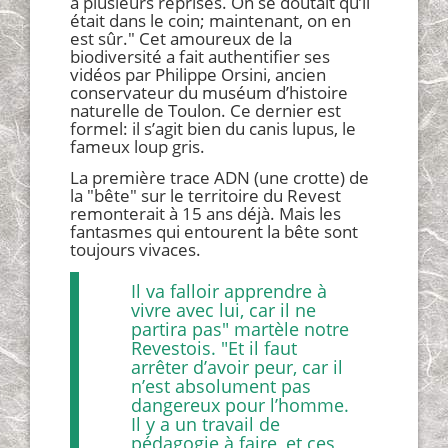
à plusieurs reprises. On se doutait qu’il
était dans le coin; maintenant, on en
est sûr." Cet amoureux de la
biodiversité a fait authentifier ses
vidéos par Philippe Orsini, ancien
conservateur du muséum d’histoire
naturelle de Toulon. Ce dernier est
formel: il s’agit bien du canis lupus, le
fameux loup gris.
La première trace ADN (une crotte) de
la "bête" sur le territoire du Revest
remonterait à 15 ans déjà. Mais les
fantasmes qui entourent la bête sont
toujours vivaces.
Il va falloir apprendre à
vivre avec lui, car il ne
partira pas" martèle notre
Revestois. "Et il faut
arrêter d’avoir peur, car il
n’est absolument pas
dangereux pour l’homme.
Il y a un travail de
pédagogie à faire, et ces