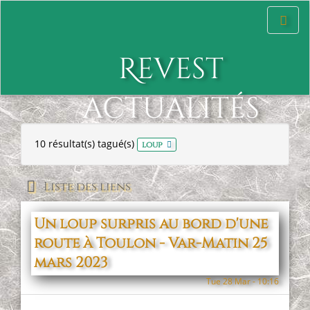
Affiche
le
menu
Revest
actualités
10 résultat(s) tagué(s)
x
loup
Liste des liens
Un loup surpris au bord d'une
route à Toulon - Var-Matin 25
mars 2023
Tue 28 Mar - 10:16