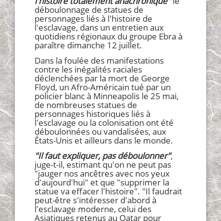
l'histoire totalement anachronique"
le
déboulonnage de statues de
personnages liés à l'histoire de
l'esclavage, dans un entretien aux
quotidiens régionaux du groupe Ebra à
paraître dimanche 12 juillet.
Dans la foulée des manifestations
contre les inégalités raciales
déclenchées par la mort de George
Floyd, un Afro-Américain tué par un
policier blanc à Minneapolis le 25 mai,
de nombreuses statues de
personnages historiques liés à
l'esclavage ou la colonisation ont été
déboulonnées ou vandalisées, aux
États-Unis et ailleurs dans le monde.
"Il faut expliquer, pas déboulonner"
,
juge-t-il, estimant qu'on ne peut pas
"jauger nos ancêtres avec nos yeux
d'aujourd'hui" et que "supprimer la
statue va effacer l'histoire". "Il faudrait
peut-être s'intéresser d'abord à
l'esclavage moderne, celui des
Asiatiques retenus au Qatar pour