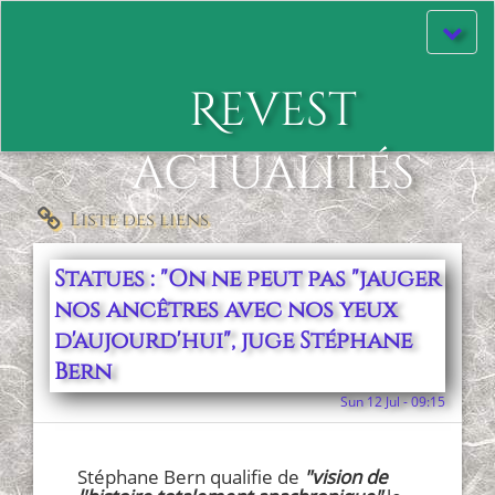
Affiche
le
menu
Revest
actualités
Liste des liens
Statues : "On ne peut pas "jauger
nos ancêtres avec nos yeux
d'aujourd'hui", juge Stéphane
Bern
Sun 12 Jul - 09:15
Stéphane Bern qualifie de
"vision de