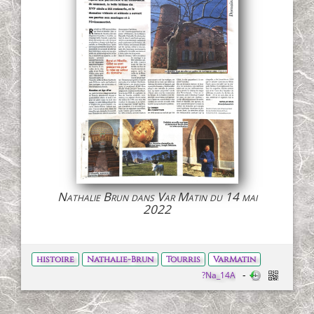
Nathalie Brun dans Var Matin du 14 mai
2022
histoire
Nathalie-Brun
Tourris
VarMatin
?Na_14A