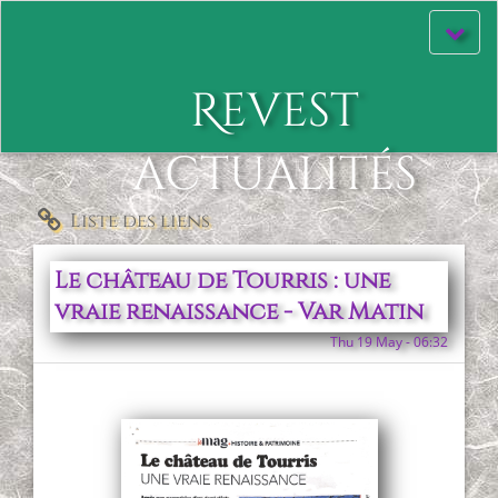
Affiche
le
menu
Revest
actualités
Liste des liens
Le château de Tourris : une
vraie renaissance - Var Matin
Thu 19 May - 06:32