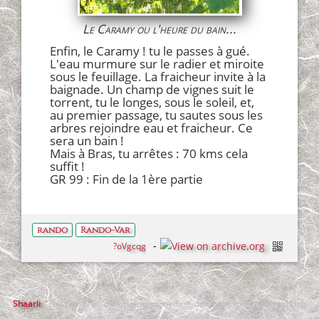
Le Caramy ou l'heure du bain...
Enfin, le Caramy ! tu le passes à gué.
L'eau murmure sur le radier et miroite
sous le feuillage. La fraicheur invite à la
baignade. Un champ de vignes suit le
torrent, tu le longes, sous le soleil, et,
au premier passage, tu sautes sous les
arbres rejoindre eau et fraicheur. Ce
sera un bain !
Mais à Bras, tu arrêtes : 70 kms cela
suffit !
GR 99 : Fin de la 1ère partie
rando
Rando-Var
?oVgcqg
Shaarli
- The personal, minimalist, super-fast, database free, bookmarking
service