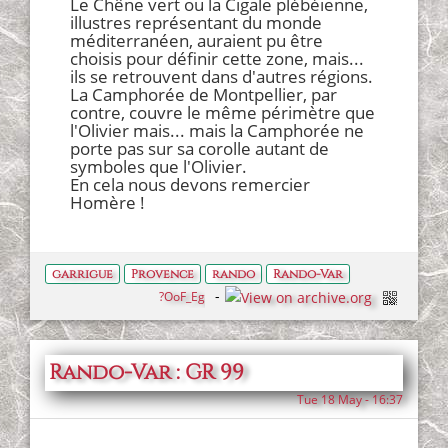
Le Chêne vert ou la Cigale plébéienne,
illustres représentant du monde
méditerranéen, auraient pu être
choisis pour définir cette zone, mais...
ils se retrouvent dans d'autres régions.
La Camphorée de Montpellier, par
contre, couvre le même périmètre que
l'Olivier mais... mais la Camphorée ne
porte pas sur sa corolle autant de
symboles que l'Olivier.
En cela nous devons remercier
Homère !
garrigue
Provence
rando
Rando-Var
?OoF_Eg
Rando-Var : GR 99
Tue 18 May - 16:37