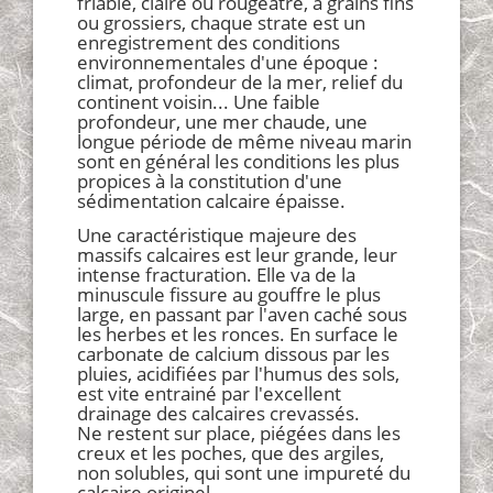
friable, claire ou rougeâtre, à grains fins
ou grossiers, chaque strate est un
enregistrement des conditions
environnementales d'une époque :
climat, profondeur de la mer, relief du
continent voisin... Une faible
profondeur, une mer chaude, une
longue période de même niveau marin
sont en général les conditions les plus
propices à la constitution d'une
sédimentation calcaire épaisse.
Une caractéristique majeure des
massifs calcaires est leur grande, leur
intense fracturation. Elle va de la
minuscule fissure au gouffre le plus
large, en passant par l'aven caché sous
les herbes et les ronces. En surface le
carbonate de calcium dissous par les
pluies, acidifiées par l'humus des sols,
est vite entrainé par l'excellent
drainage des calcaires crevassés.
Ne restent sur place, piégées dans les
creux et les poches, que des argiles,
non solubles, qui sont une impureté du
calcaire originel.