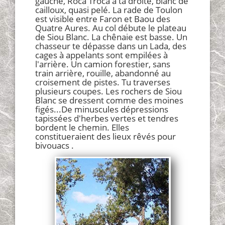
gauche, Roca Troca à ta droite, blanc de
cailloux, quasi pelé. La rade de Toulon
est visible entre Faron et Baou des
Quatre Aures. Au col débute le plateau
de Siou Blanc. La chênaie est basse. Un
chasseur te dépasse dans un Lada, des
cages à appelants sont empilées à
l'arrière. Un camion forestier, sans
train arrière, rouille, abandonné au
croisement de pistes. Tu traverses
plusieurs coupes. Les rochers de Siou
Blanc se dressent comme des moines
figés...De minuscules dépressions
tapissées d'herbes vertes et tendres
bordent le chemin. Elles
constitueraient des lieux rêvés pour
bivouacs .