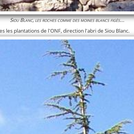
Siou Blanc, les roches comme des moines blancs figés...
s les plantations de l'ONF, direction l'abri de Siou Blanc.