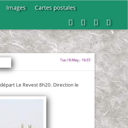
Images
Cartes postales
Rechercher
Options
RSS
Conn
d’affichage
Feed
Tue 18 May - 16:37
: départ Le Revest 8h20. Direction le