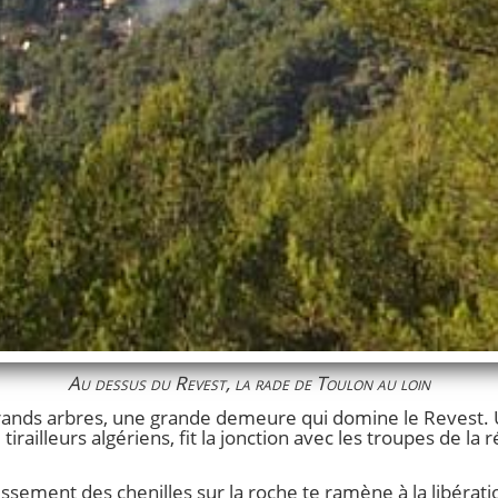
Au dessus du Revest, la rade de Toulon au loin
e grands arbres, une grande demeure qui domine le Revest.
tirailleurs algériens, fit la jonction avec les troupes de la
issement des chenilles sur la roche te ramène à la libératio