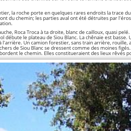
tier, la roche porte en quelques rares endroits la trace d
mont du chemin; les parties aval ont été détruites par l'ér
ation.
uche, Roca Troca à ta droite, blanc de cailloux, quasi pelé.
ol débute le plateau de Siou Blanc. La chênaie est basse.
l'arrière. Un camion forestier, sans train arrière, rouill
ochers de Siou Blanc se dressent comme des moines figés
bordent le chemin. Elles constitueraient des lieux rêvés p