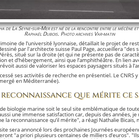
ha de La Seyne-sur-Mer est né de la rencontre entre le mécène et
Raphaël Dubois. Photo archives Var-matin
imoine de l’université lyonnaise, détaillait le projet de re
essiné par l'architecte suisse Paul Page, accueillera "des 
érès, situé sur la droite (et qui ne présente pas de caractè
n et d’hébergement, ainsi que l’amphithéâtre. En lien avec
oit aussi de valoriser les espaces paysagers situés à l’arr
cessé ses activités de recherche en présentiel. Le CNRS y av
mmergé en Méditerranée).
 reconnaissance que mérite ce s
t de biologie marine soit le seul site emblématique de toute
aussi une immense satisfaction car, depuis des années, je
ne la reconnaissance qu’il mérite", a réagi Nathalie Bicais
site sera annoncé lors des prochaines Journées européenn
ont "a priori plusieurs centaines de milliers d’euros". "Ils