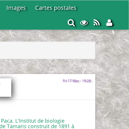
Images
Cartes postales
Rechercher
Options
RSS
Conn
d’affichage
Feed
Fri 17 Mar - 19:26
Paca. L'Institut de biologie
de Tamaris construit de 1891 à