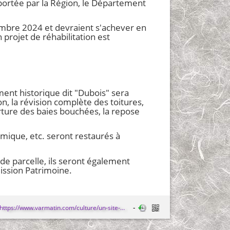
 apportée par la Région, le Département
tembre 2024 et devraient s'achever en
projet de réhabilitation est
ent historique dit "Dubois" sera
n, la révision complète des toitures,
erture des baies bouchées, la repose
mique, etc. seront restaurés à
 de parcelle, ils seront également
ission Patrimoine.
https://www.varmatin.com/culture/un-site-emblematique-du-var-laureat-de-la-mission-patrimoine-portee-par-stephane-bern-835012