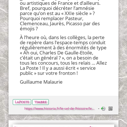
ou artistiques de France et d’ailleurs.
Bref, pourquoi décréter l’amnésie
parce qu’on est au « XXIe siècle » ?
Pourquoi remplacer Pasteur,
Clemenceau, Jaurès, Picasso par des
émojis ?
À l’heure où, dans les collèges, la perte
de repère dans l’espace-temps conduit
régulièrement à des énormités de type
« Ah oui, Charles De Gaulle-Etoile,
c’était un général ? », on a besoin de
tous les concours, tous les relais … Allez
La Poste ! Il y a aussi écrit « service
public » sur votre fronton !
Guillaume Malaurie
LaPoste
timbre
https://www.historia.fr/le-sel-de-lhistoire/les-timbres-poste-de-lamn%C3%A9sie