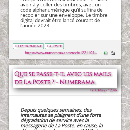
avoir à y coller des timbres, avec un
code alphanumérique qu’il suffira de
recopier sur une enveloppe. Le timbre
digital devrait être lancé courant de
l’année 2023.
illectronisme
LaPoste
https://www.numerama.com/tech/1221104-le-timbre-rouge-disparait-remplace-par-une-curieuse-e-lettre-rouge.html
Que se passe-t-il avec les mails
de La Poste ? - Numerama
Fri 6 May - 12:46
Depuis quelques semaines, des
internautes se plaignent d’une forte
dégradation de service avec la
messagerie de La Poste. En cause, la